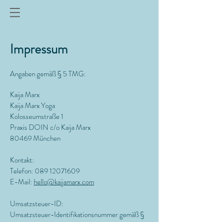
Impressum
Angaben gemäß § 5 TMG:
Kaija Marx
Kaija Marx Yoga
Kolosseumstraße 1
Praxis DOIN c/o Kaija Marx
80469 München
Kontakt:
Telefon: 089 12071609
E-Mail:
hello@kaijamarx.com
Umsatzsteuer-ID:
Umsatzsteuer-Identifikationsnummer gemäß §